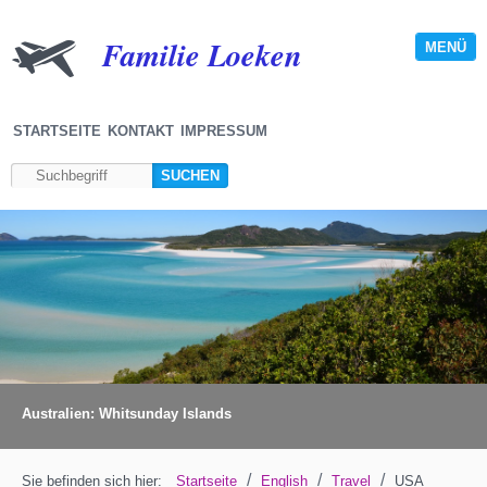
Familie Loeken
MENÜ
STARTSEITE
KONTAKT
IMPRESSUM
Australien: Whitsunday Islands
/
/
/
Sie befinden sich hier:
Startseite
English
Travel
USA