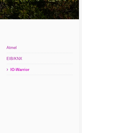
Atmel
EIB/KNX
›
IO-Warrior