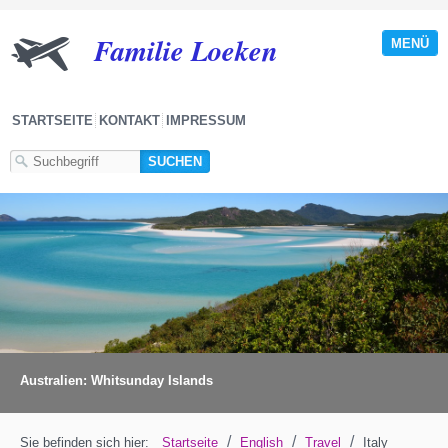
Familie Loeken
MENÜ
STARTSEITE
KONTAKT
IMPRESSUM
Australien: Whitsunday Islands
/
/
/
Sie befinden sich hier:
Startseite
English
Travel
Italy