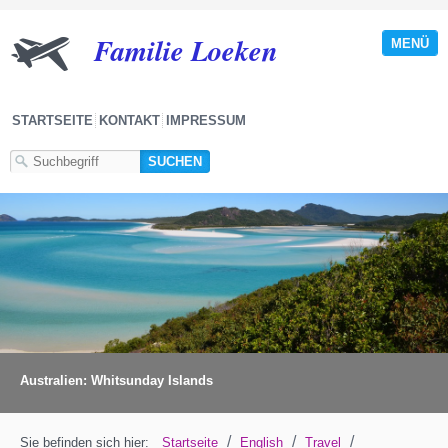
Familie Loeken
MENÜ
STARTSEITE
KONTAKT
IMPRESSUM
Australien: Whitsunday Islands
/
/
/
Sie befinden sich hier:
Startseite
English
Travel