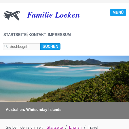
Familie Loeken
MENÜ
STARTSEITE
KONTAKT
IMPRESSUM
Australien: Whitsunday Islands
/
/
Sie befinden sich hier:
Startseite
English
Travel