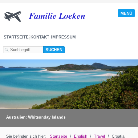
Familie Loeken
MENÜ
STARTSEITE
KONTAKT
IMPRESSUM
Australien: Whitsunday Islands
/
/
/
Sie befinden sich hier:
Startseite
English
Travel
Croatia